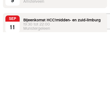
9
Amstelveen
SEP
Bijeenkomst HCC!midden- en zuid-limburg
19:30 tot 22:00
11
Munstergeleen
Bekijk de volledige agenda
Verberg agenda