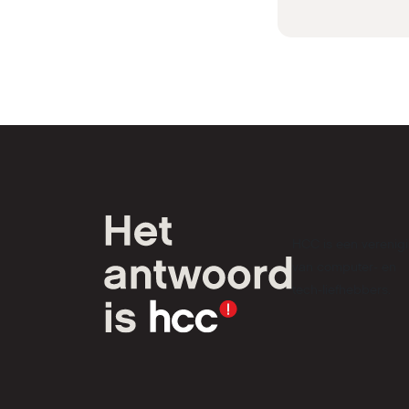
HCC is een verenig
van computer- en
tech-liefhebbers.