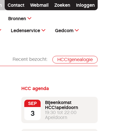
n
Contact
Webmail
Zoeken
Inloggen
Bronnen
Ledenservice
Gedcom
Recent bezocht:
HCC!genealogie
HCC agenda
Bijeenkomst
SEP
HCC!apeldoorn
3
19:30 tot 22:00
Apeldoorn