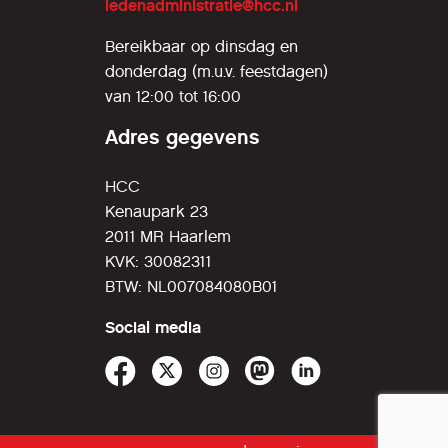
ledenadministratie@hcc.nl
Bereikbaar op dinsdag en
donderdag (m.u.v. feestdagen)
van 12:00 tot 16:00
Adres gegevens
HCC
Kenaupark 23
2011 MR Haarlem
KVK: 30082311
BTW: NL007084080B01
Social media