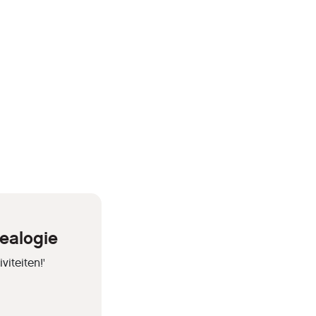
ealogie
iteiten!'