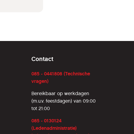
Contact
085 - 0441808 (Technische
vragen)
Bereikbaar op werkdagen
(m.u.v. feestdagen) van 09:00
tot 21:00
085 - 0130124
(Ledenadministratie)