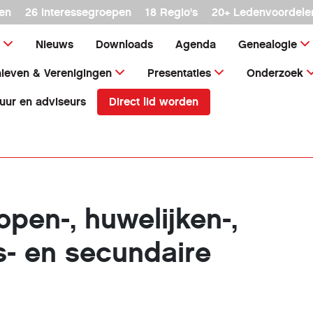
en
26 interessegroepen
18 Regio's
20+ Ledenvoordele
Nieuws
Downloads
Agenda
Genealogie
ieven & Verenigingen
Presentaties
Onderzoek
Direct lid worden
uur en adviseurs
pen-, huwelijken-,
s- en secundaire