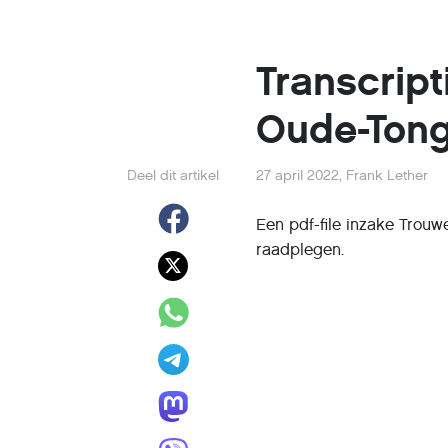
Transcrip
Oude-Tong
Deel dit artikel
27 april 2022
,
Frank Lether
Een pdf-file inzake Trouw
raadplegen.