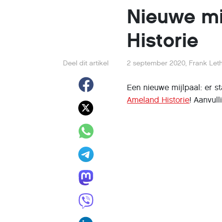
Nieuwe mi
Historie
Deel dit artikel
2 september 2020
,
Frank Let
Een nieuwe mijlpaal: er 
Ameland Historie
! Aanvul