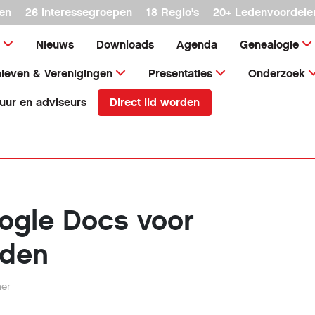
en
26 interessegroepen
18 Regio's
20+ Ledenvoordele
Nieuws
Downloads
Agenda
Genealogie
ieven & Verenigingen
Presentaties
Onderzoek
Direct lid worden
uur en adviseurs
ogle Docs voor
nden
her