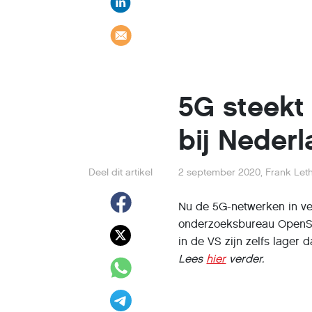
5G steekt 
bij Neder
Deel dit artikel
2 september 2020
,
Frank Let
Nu de 5G-netwerken in ver
onderzoeksbureau OpenSig
in de VS zijn zelfs lager
Lees
hier
verder.