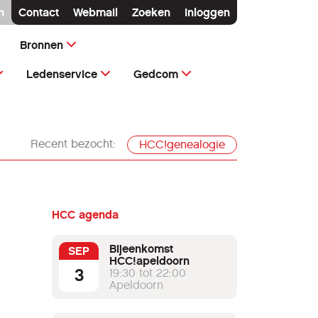
n
Contact
Webmail
Zoeken
Inloggen
Bronnen
Ledenservice
Gedcom
Recent bezocht:
HCC!genealogie
HCC agenda
Bijeenkomst
SEP
HCC!apeldoorn
3
19:30 tot 22:00
Apeldoorn