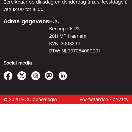
Bereikbaar op dinsdag en donderdag (m.u.v. feestdagen)
van 12:00 tot 16:00
Adres gegevens
HCC
Kenaupark 23
2011 MR Haarlem
KVK: 30082311
BTW: NL007084080B01
Social media
© 2026 HCC!genealogie
voorwaarden
•
privacy