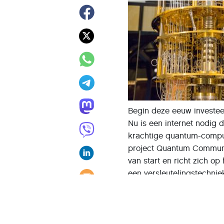
Begin deze eeuw investeer
Nu is een internet nodig d
krachtige quantum-comput
project Quantum Communic
van start en richt zich o
een versleutelingstechnie
worden in drie regio’s sp
Een andere toepassing va
extreem veilig soort net