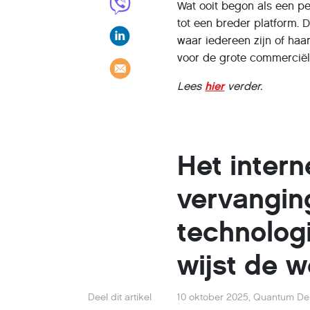
Wat ooit begon als een pe
tot een breder platform. 
waar iedereen zijn of haa
voor de grote commerciële
Lees
hier
verder.
Het intern
vervangin
technolog
wijst de 
Deel dit artikel
10 oktober 2025
,
Quantum Del