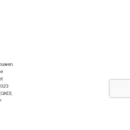
bouwen.
de
et
2023
(QKD);
r
en
um-