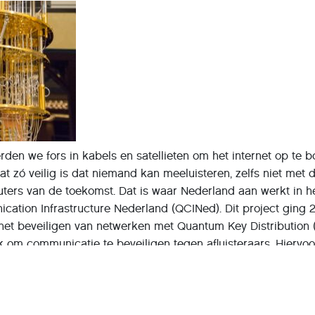
den we fors in kabels en satellieten om het internet op te 
at zó veilig is dat niemand kan meeluisteren, zelfs niet met 
ers van de toekomst. Dat is waar Nederland aan werkt in h
ation Infrastructure Nederland (QCINed). Dit project ging 
p het beveiligen van netwerken met Quantum Key Distribution 
k om communicatie te beveiligen tegen afluisteraars. Hiervoo
eciale netwerken ontwikkeld.
n quantum-technologie is het quantum-internet: een nieuw 
werk. Die hebben we in de toekomst hard nodig, omdat quant