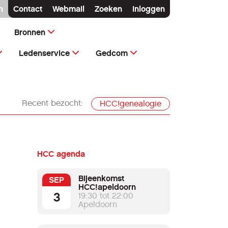
n
Contact
Webmail
Zoeken
Inloggen
Bronnen
Ledenservice
Gedcom
Recent bezocht:
HCC!genealogie
HCC agenda
Bijeenkomst
SEP
HCC!apeldoorn
3
19:30 tot 22:00
Apeldoorn