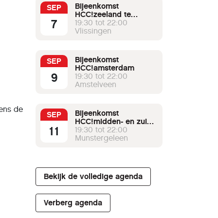
Bijeenkomst
SEP
HCC!zeeland te
7
Vlissingen
19:30 tot 22:00
Vlissingen
Bijeenkomst
SEP
HCC!amsterdam
9
19:30 tot 22:00
Amstelveen
dens de
Bijeenkomst
SEP
HCC!midden- en zuid-
11
limburg
19:30 tot 22:00
Munstergeleen
Bekijk de volledige agenda
Verberg agenda