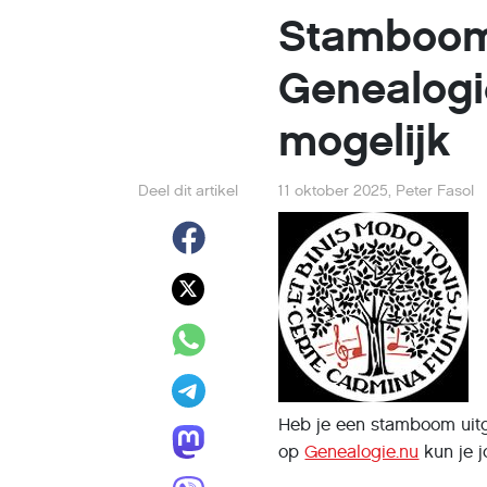
Stamboom
Genealogi
mogelijk
Deel dit artikel
11 oktober 2025
,
Peter Fasol
Heb je een stamboom uitg
op
Genealogie.nu
kun je 