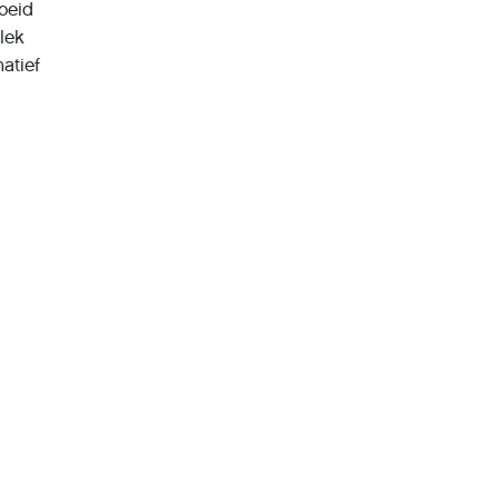
roeid
plek
atief