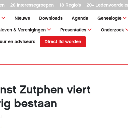
en
26 interessegroepen
18 Regio's
20+ Ledenvoordele
Nieuws
Downloads
Agenda
Genealogie
ieven & Verenigingen
Presentaties
Onderzoek
Direct lid worden
uur en adviseurs
nst Zutphen viert
arig bestaan
l