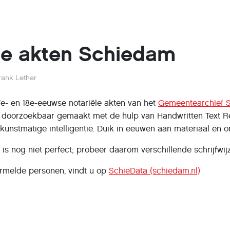
le akten Schiedam
rank Lether
7e- en 18e-eeuwse notariële akten van het
Gemeentearchief 
 doorzoekbaar gemaakt met de hulp van Handwritten Text Re
unstmatige intelligentie. Duik in eeuwen aan materiaal en o
is nog niet perfect; probeer daarom verschillende schrijfwi
rmelde personen, vindt u op
SchieData (schiedam.nl)