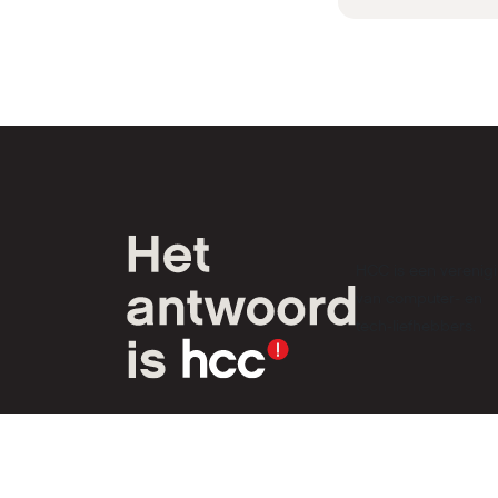
HCC is een verenig
van computer- en
tech-liefhebbers.