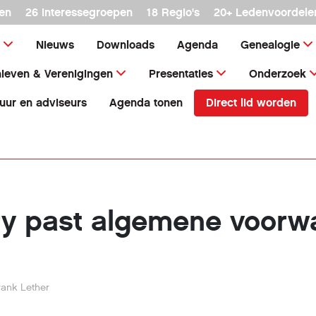
en
26 interessegroepen
18 Regio's
20+ Ledenvoordele
Nieuws
Downloads
Agenda
Genealogie
ieven & Verenigingen
Presentaties
Onderzoek
Direct lid worden
uur en adviseurs
Agenda tonen
ry past algemene voorw
rank Lether