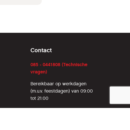
Contact
085 - 0441808 (Technische
vragen)
Bereikbaar op werkdagen
(m.u.v. feestdagen) van 09:00
tot 21:00
085 - 0130124
(Ledenadministratie)
ledenadministratie@hcc.nl