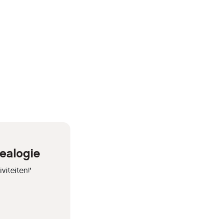
ealogie
iteiten!'