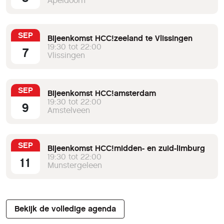
Apeldoorn
SEP
Bijeenkomst HCC!zeeland te Vlissingen
19:30 tot 22:00
7
Vlissingen
SEP
Bijeenkomst HCC!amsterdam
19:30 tot 22:00
9
Amstelveen
SEP
Bijeenkomst HCC!midden- en zuid-limburg
19:30 tot 22:00
11
Munstergeleen
Bekijk de volledige agenda