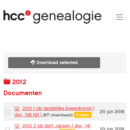
Download selected
Map
2012
Documenten
d
2012 1 pb landelijke bijeenkomst
(
Select
20 jun 2018
o
doc, 138 KB )
(871 downloads)
Populair
an
c
u
d
item
2012 2 pb Bert Jansen
( doc, 141
Select
20 jun 2018