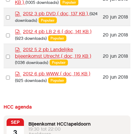
m
o
KB )
(1005 downloads)
Populair
an
e
c
n
u
d
item
2012 3 pb DVD
( doc, 137 KB )
(924
Select
20 jun 2018
t
m
o
downloads)
Populair
an
e
c
n
u
d
item
2012 4 pb LB 2 6
( doc, 141 KB )
Select
20 jun 2018
t
m
o
(923 downloads)
Populair
an
e
c
n
u
d
item
2012 5 2 pb Landelijke
t
m
o
Select
bijeenkomst Utrecht
( doc, 119 KB )
20 jun 2018
e
c
(1036 downloads)
Populair
an
n
u
item
t
m
d
2012 6 pb WWW
( doc, 116 KB )
Select
20 jun 2018
e
o
(925 downloads)
Populair
an
n
c
t
u
item
m
e
HCC agenda
n
t
SEP
Bijeenkomst HCC!apeldoorn
19:30 tot 22:00
3