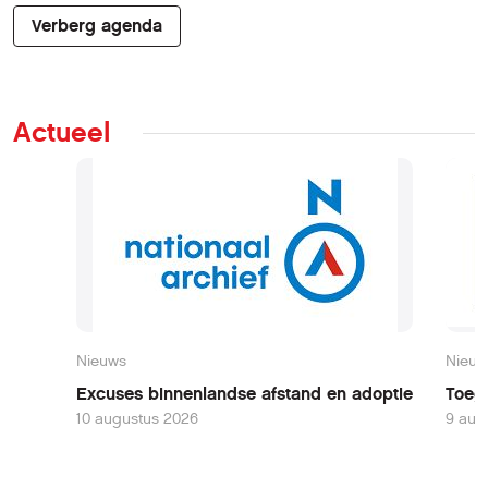
Verberg agenda
Actueel
Nieuws
Nieuw
Excuses binnenlandse afstand en adoptie
Toega
10 augustus 2026
9 aug