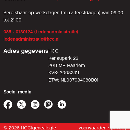
Bereikbaar op werkdagen (m.u.v. feestdagen) van 09:00
tot 21:00
085 - 0130124 (Ledenadministratie)
ledenadministratie@hcc.nl
Adres gegevens
HCC
Kenaupark 23
2011 MR Haarlem
KVK: 30082311
BTW: NL007084080B01
Social media
© 2026 HCC!genealogie
voorwaarden
•
privacy