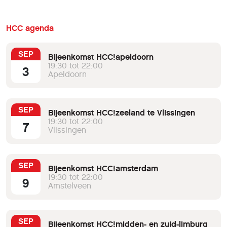
HCC agenda
SEP
Bijeenkomst HCC!apeldoorn
19:30 tot 22:00
3
Apeldoorn
SEP
Bijeenkomst HCC!zeeland te Vlissingen
19:30 tot 22:00
7
Vlissingen
SEP
Bijeenkomst HCC!amsterdam
19:30 tot 22:00
9
Amstelveen
SEP
Bijeenkomst HCC!midden- en zuid-limburg