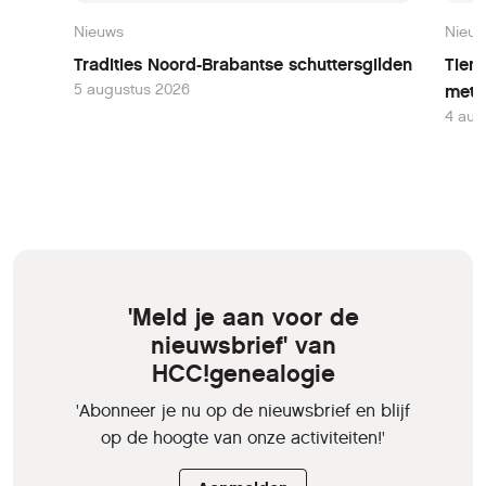
Nieuws
Nieu
Tradities Noord-Brabantse schuttersgilden
Tien 
5 augustus 2026
mete
4 aug
'Meld je aan voor de
nieuwsbrief' van
HCC!genealogie
'Abonneer je nu op de nieuwsbrief en blijf
op de hoogte van onze activiteiten!'