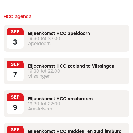
HCC agenda
SEP
Bijeenkomst HCC!apeldoorn
19:30 tot 22:00
3
Apeldoorn
SEP
Bijeenkomst HCC!zeeland te Vlissingen
19:30 tot 22:00
7
Vlissingen
SEP
Bijeenkomst HCC!amsterdam
19:30 tot 22:00
9
Amstelveen
SEP
Bijeenkomst HCC!midden- en zuid-limburg