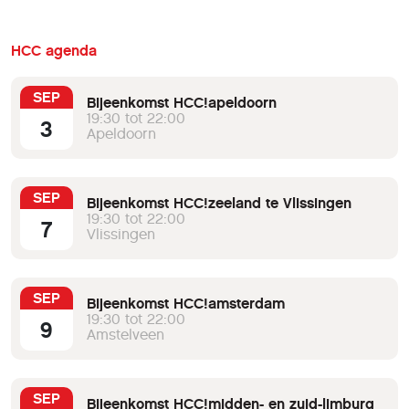
HCC agenda
SEP
Bijeenkomst HCC!apeldoorn
19:30 tot 22:00
3
Apeldoorn
SEP
Bijeenkomst HCC!zeeland te Vlissingen
19:30 tot 22:00
7
Vlissingen
SEP
Bijeenkomst HCC!amsterdam
19:30 tot 22:00
9
Amstelveen
SEP
Bijeenkomst HCC!midden- en zuid-limburg