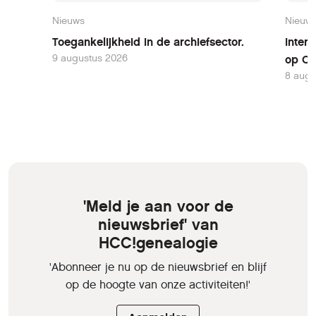
Nieuws
Nieuw
Toegankelijkheid in de archiefsector.
Inter
9 augustus 2026
op Oo
8 augu
'Meld je aan voor de
nieuwsbrief' van
HCC!genealogie
'Abonneer je nu op de nieuwsbrief en blijf
op de hoogte van onze activiteiten!'