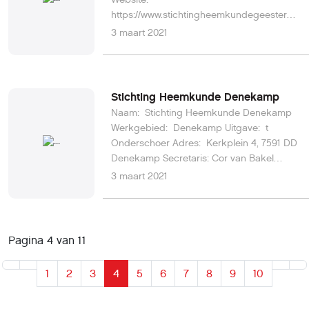
https://www.stichtingheemkundegeesteren.nl
E-mail:
3 maart 2021
info@stichtingheemkundegeesteren.nl
Stichting Heemkunde Denekamp
Naam: Stichting Heemkunde Denekamp
Werkgebied: Denekamp Uitgave: t
Onderschoer Adres: Kerkplein 4, 7591 DD
Denekamp Secretaris: Cor van Bakel
Telefoon: 0541 354 656 Website:
3 maart 2021
https://heemkundedenekamp.nl/ E-mail:
info@heemkundedenekamp.nl
Pagina 4 van 11
1
2
3
4
5
6
7
8
9
10