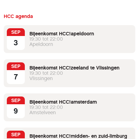
HCC agenda
SEP
Bijeenkomst HCC!apeldoorn
19:30 tot 22:00
3
Apeldoorn
SEP
Bijeenkomst HCC!zeeland te Vlissingen
19:30 tot 22:00
7
Vlissingen
SEP
Bijeenkomst HCC!amsterdam
19:30 tot 22:00
9
Amstelveen
SEP
Bijeenkomst HCC!midden- en zuid-limburg