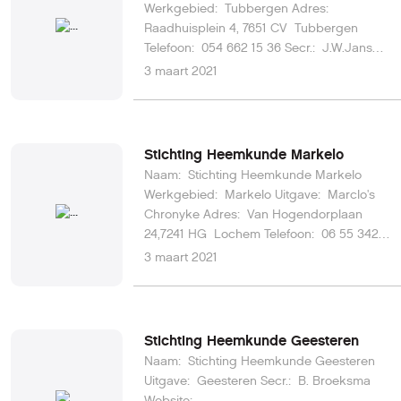
Werkgebied: Tubbergen Adres:
Raadhuisplein 4, 7651 CV Tubbergen
Telefoon: 054 662 15 36 Secr.: J.W.Janse
Website:
3 maart 2021
http://www.heemkundetubbergen.nl/ E-
mail: info@heemkundetubbergen.nl
Stichting Heemkunde Markelo
Naam: Stichting Heemkunde Markelo
Werkgebied: Markelo Uitgave: Marclo's
Chronyke Adres: Van Hogendorplaan
24,7241 HG Lochem Telefoon: 06 55 342
122 Website: https://www.shm.nl/ E-mail:
3 maart 2021
info@shm.nll
Stichting Heemkunde Geesteren
Naam: Stichting Heemkunde Geesteren
Uitgave: Geesteren Secr.: B. Broeksma
Website: