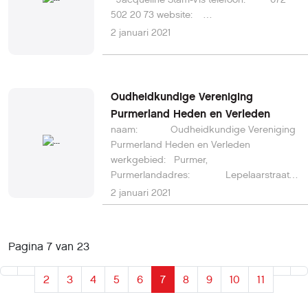
502 20 73 website:
http://www.historischekringursem.nl/ e-
2 januari 2021
mail:
https://www.historischekringursem.nl/con
jacqueline-stam-vis/
Oudheidkundige Vereniging
Purmerland Heden en Verleden
naam: Oudheidkundige Vereniging
Purmerland Heden en Verleden
werkgebied: Purmer,
Purmerlandadres: Lepelaarstraat
24, 1452 XM Purmerend telefoon: 020
2 januari 2021
436 34 16 website: (geen website
gevonden) e-mail: (geen e-mail
gevonden)
Pagina 7 van 23
2
3
4
5
6
7
8
9
10
11