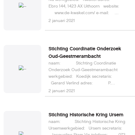
Ebro 144, 1423 AX Uithoorn website:
www.de-kwakel.com/ e-mail:
secretariaat@de-kwakel.com
2 januari 2021
Stichting Coordinatie Onderzoek
Oud-Geestmerambacht
naam: Stichting Coordinatie
Onderzoek Oud-Geestmerambacht
werkgebied: Koedijk secretaris:
Gerard Verlind adres: P.
Meijndersstraat 19, 1747 ER Tuitjenhorn
2 januari 2021
telefoon: 0226 751 891 website:
http://stichtingcoog.weebly.com/contact.h
e-mail: (via website)
Stichting Historische Kring Ursem
naam: Stichting Historische Kring
Ursemwerkgebied: Ursem secretaris:
Jacqueline Stam-Vis telefoon: 072