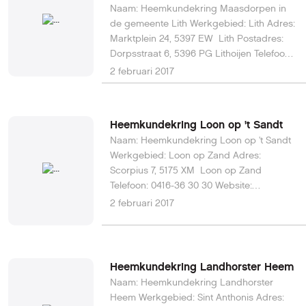
Naam: Heemkundekring Maasdorpen in
de gemeente Lith Werkgebied: Lith Adres:
Marktplein 24, 5397 EW Lith Postadres:
Dorpsstraat 6, 5396 PG Lithoijen Telefoon:
0412 482 216 Website:
2 februari 2017
heemkundekringlith.nl E-mail:
secretariaat@heemkundekringlith.nl
Heemkundekring Loon op 't Sandt
Naam: Heemkundekring Loon op 't Sandt
Werkgebied: Loon op Zand Adres:
Scorpius 7, 5175 XM Loon op Zand
Telefoon: 0416-36 30 30 Website:
heemkundekringloonoptsandt.nl E-mail:
2 februari 2017
secretaris@heemkundekringloonoptsandt.nl
Heemkundekring Landhorster Heem
Naam: Heemkundekring Landhorster
Heem Werkgebied: Sint Anthonis Adres: