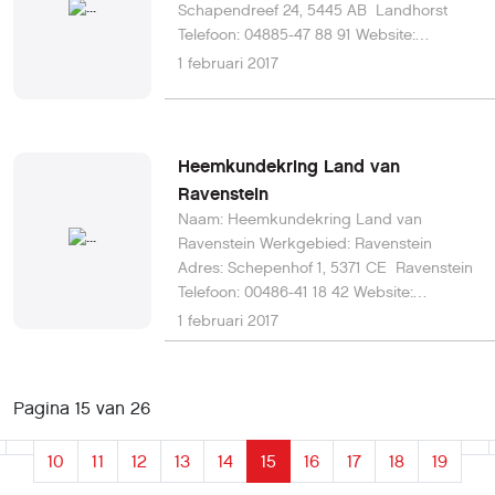
Schapendreef 24, 5445 AB Landhorst
Telefoon: 04885-47 88 91 Website:
www.woneninlandhorst.nl/landhorster-
1 februari 2017
heem E-mail: pt.hendriks@home.nl
Heemkundekring Land van
Ravenstein
Naam: Heemkundekring Land van
Ravenstein Werkgebied: Ravenstein
Adres: Schepenhof 1, 5371 CE Ravenstein
Telefoon: 00486-41 18 42 Website:
www.heemkunderavenstein.nl E-mail:
1 februari 2017
secretaris@heemkunderavenstein.nl
Pagina 15 van 26
10
11
12
13
14
15
16
17
18
19