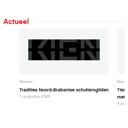
Actueel
Nieuws
Nieu
Tradities Noord-Brabantse schuttersgilden
Tien 
5 augustus 2026
mete
4 aug