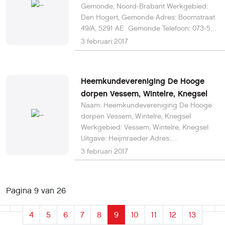
Gemonde, Noord-Brabant Werkgebied:
Den Hogert, Gemonde Adres: Boomstraat
49/A, 5291 AE Gemonde Telefoon: 073-553
02 60 Website:
3 februari 2017
www.heemkundegemonde.nl E-mail: hkg-
bestuur@live.nl
Heemkundevereniging De Hooge
dorpen Vessem, Wintelre, Knegsel
Naam: Heemkundevereniging De Hooge
dorpen Vessem, Wintelre, Knegsel
Werkgebied: Vessem, Wintelre, Knegsel
Uitgave: Heijmraeder Adres:
Wilhelminalaan 27, 5512 BJ Vessem
3 februari 2017
Telefoon: 0497-59 15 58 Website:
www.heemkundevereniging.nl E-mail:
p.huijbers2@chello.nl
Pagina 9 van 26
4
5
6
7
8
9
10
11
12
13