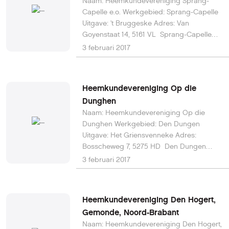
Naam: Heemkundevereniging Sprang-
Capelle e.o. Werkgebied: Sprang-Capelle
Uitgave: 't Bruggeske Adres: Van
Goyenstaat 14, 5161 VL Sprang-Capelle
Telefoon: 0416 312 210 Webstei:
3 februari 2017
www.heemkundesprangcapelle.nl E-mail:
secretaris@heemkundesprangcapelle.nl
Heemkundevereniging Op die
Dunghen
Naam: Heemkundevereniging Op die
Dunghen Werkgebied: Den Dungen
Uitgave: Het Griensvenneke Adres:
Bosscheweg 7, 5275 HD Den Dungen
Telefoon: 073-594 10 33 Website:
3 februari 2017
www.heemkundedendungen.nl E-mail:
secretaris@heemkundedendungen.nl
Heemkundevereniging Den Hogert,
Gemonde, Noord-Brabant
Naam: Heemkundevereniging Den Hogert,