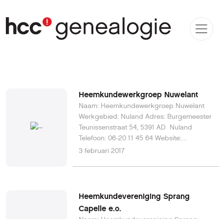
Heemkundewerkgroep Nuwelant
Naam: Heemkundewerkgroep Nuwelant
Werkgebied: Nuland Adres: Burgemeester
Teunissenstraat 54, 5391 AD Nuland
Telefoon: 06-20 11 45 64 Website:
www.nuwelant.nl E-mail: info@nuwelant.nl
3 februari 2017
Heemkundevereniging Sprang
Capelle e.o.