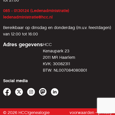
tot 21:00
085 - 0130124 (Ledenadministratie)
ledenadministratie@hcc.nl
Bereikbaar op dinsdag en donderdag (m.u.v. feestdagen)
van 12:00 tot 16:00
Adres gegevens
HCC
Kenaupark 23
2011 MR Haarlem
KVK: 30082311
BTW: NL007084080B01
Social media
© 2026 HCC!genealogie
voorwaarden
•
privacy