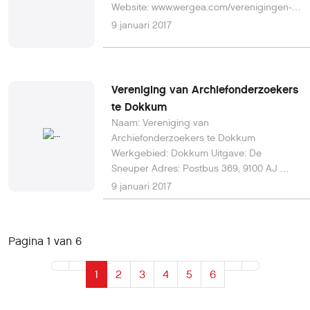
Website: www.wergea.com/verenigingen-
stichtingen/61-wurkgroep-werregea-ald-
9 januari 2017
wergea-nij E-mail: r.visser50@upcmail.nl
Vereniging van Archiefonderzoekers
te Dokkum
Naam: Vereniging van
Archiefonderzoekers te Dokkum
Werkgebied: Dokkum Uitgave: De
Sneuper Adres: Postbus 369, 9100 AJ
Dokkum Website: www.hvnf.nl E-mail:
9 januari 2017
sneuperdokkum@yahoo.com
Pagina 1 van 6
1
2
3
4
5
6