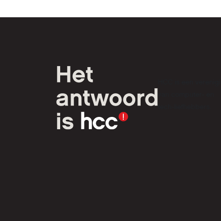
HCC is een verenig
van computer- en
tech-liefhebbers.