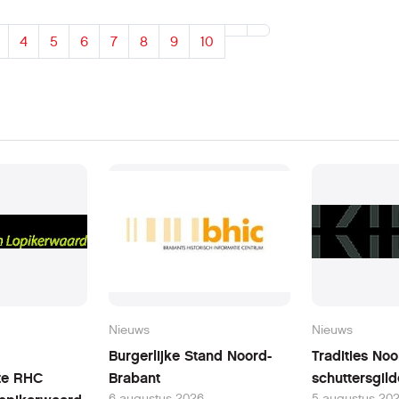
4
5
6
7
8
9
10
Nieuws
Nieuws
Burgerlijke Stand Noord-
Tradities No
te RHC
Brabant
schuttersgil
6 augustus 2026
5 augustus 20