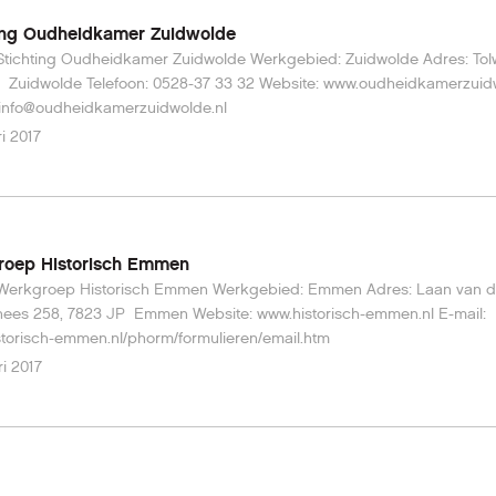
ting Oudheidkamer Zuidwolde
ng Oudheidkamer Zuidwolde Werkgebied: Zuidwolde Adres: Tolweg 1,
28-37 33 32 Website: www.oudheidkamerzuidwolde.nl
 info@oudheidkamerzuidwolde.nl
ri 2017
roep Historisch Emmen
p Historisch Emmen Werkgebied: Emmen Adres: Laan van de
7823 JP Emmen Website: www.historisch-emmen.nl E-mail:
torisch-emmen.nl/phorm/formulieren/email.htm
ri 2017