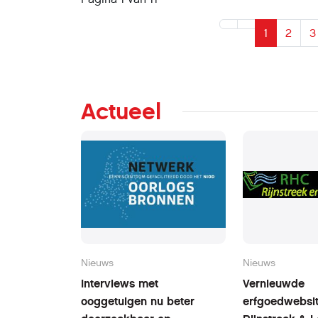
1
2
3
Actueel
Nieuws
Nieuws
Interviews met
Vernieuwde
ooggetuigen nu beter
erfgoedwebsi