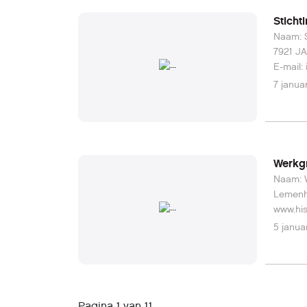
Stich
Naam: Stichti
7921 JA Zuidwolde Telefoon: 05
E-mail:
7 janua
Werkg
Naam: Werkgroe
Lemenhees 258, 
www.his
5 janua
Pagina 1 van 11