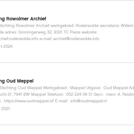
ing Rowolmer Archief
owolmer Archief werkgebied: Roderwolde secretaris: Willem van
 Peize website:
www.archief.roderwolde.info e-mail: archief@roderwolde.info
t 2024
ing Oud Meppel
d Meppel Werkgebied: Meppel Uitgave: Oud Meppel Adres:
1 BW Meppel Telefoon: 052 224 09 51 Secr.: mevr. A. Reiding-Jans
Website: https://www.oudmeppel.nl/ E-mail: info@oudmeppel.nl
 2021