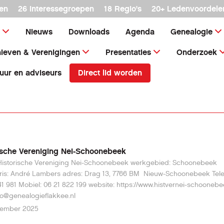
en
26 interessegroepen
18 Regio's
20+ Ledenvoordele
Nieuws
Downloads
Agenda
Genealogie
ieven & Verenigingen
Presentaties
Onderzoek
Direct lid worden
uur en adviseurs
ische Vereniging Nei-Schoonebeek
orische Vereniging Nei-Schoonebeek werkgebied: Schoonebeek
bers adres: Drag 13, 7766 BM Nieuw-Schoonebeek Telefoon:
s://www.histvernei-schoonebeek.nl/ e-
il: info@genealogieflakkee.nl
tember 2025