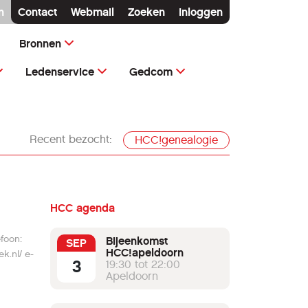
n
Contact
Webmail
Zoeken
Inloggen
Bronnen
Ledenservice
Gedcom
Recent bezocht:
HCC!genealogie
HCC agenda
Bijeenkomst
SEP
HCC!apeldoorn
3
19:30 tot 22:00
Apeldoorn