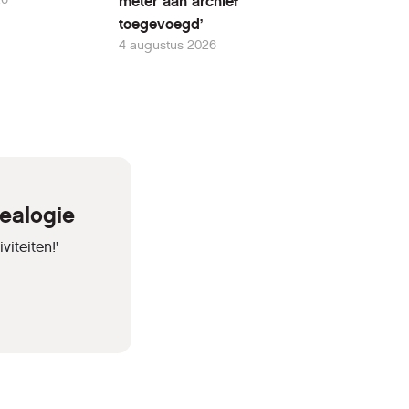
meter aan archief
toegevoegd’
4 augustus 2026
ealogie
iteiten!'