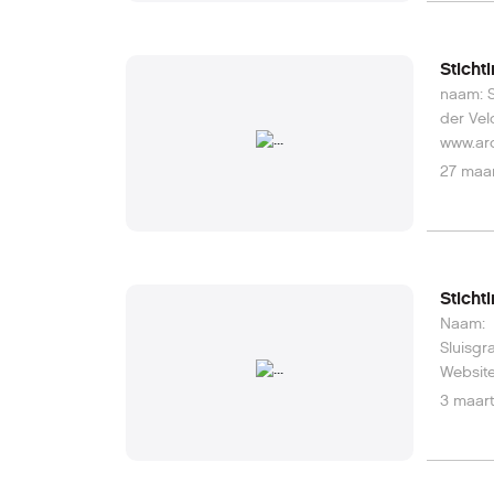
Sticht
naam: Stichting R
der Velde adres: Groningerweg 32, 9321 TC
27 maar
Sticht
Naam: Stichting Ou
Sluisgracht 21, 794
3 maart