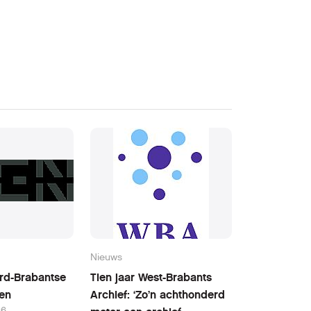
Nieuws
ord-Brabantse
Tien jaar West-Brabants
den
Archief: ‘Zo’n achthonderd
26