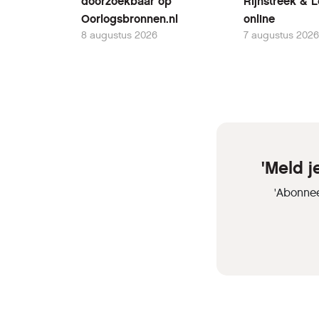
doorzoekbaar op
Rijnstreek & 
Oorlogsbronnen.nl
online
8 augustus 2026
7 augustus 2026
'Meld 
'Abonnee