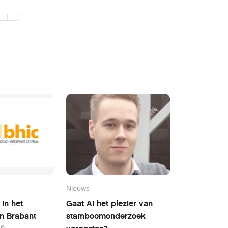
Nieuws
in het
Gaat AI het plezier van
n Brabant
stamboomonderzoek
26