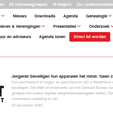
en
26 interessegroepen
18 Regio's
20+ Ledenvoordele
Nieuws
Downloads
Agenda
Genealogie
ieven & Verenigingen
Presentaties
Onderzoek
Direct lid worden
uur en adviseurs
Agenda tonen
Jongeren beveiligen hun apparaten het minst: ‘Geen zi
Een wachtwoord of vinger- en gezichtsscan zijn in Nederland
beveiligen. Dat blijkt uit onderzoek van het Centraal Bureau vo
groepen het vaakst digitale veiligheidsmaatregelen treffen. 
universitaire opleiding te zijn.
22 december 2025