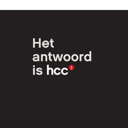
HCC is een verenig
van computer- en
tech-liefhebbers.