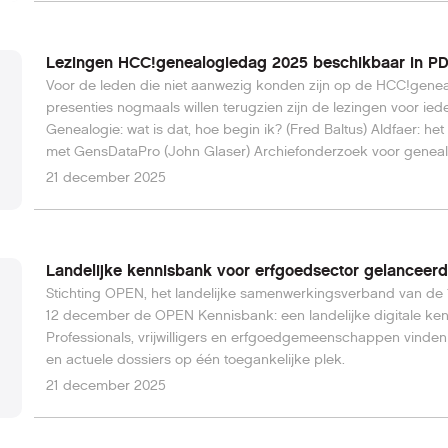
Lezingen HCC!genealogiedag 2025 beschikbaar in P
Voor de leden die niet aanwezig konden zijn op de HCC!genea
presenties nogmaals willen terugzien zijn de lezingen voor i
Genealogie: wat is dat, hoe begin ik? (Fred Baltus) Aldfaer: he
met GensDataPro (John Glaser) Archiefonderzoek voor geneal
oorlogsbronnen (Paul van der Flier) Praktisch Latijn voor gen
21 december 2025
de Antillen (Coen van Galen) Woongeschiedenis als onderdee
Landelijke kennisbank voor erfgoedsector gelanceerd
Stichting OPEN, het landelijke samenwerkingsverband van de 1
12 december de OPEN Kennisbank: een landelijke digitale ken
Professionals, vrijwilligers en erfgoedgemeenschappen vinden
en actuele dossiers op één toegankelijke plek.
21 december 2025