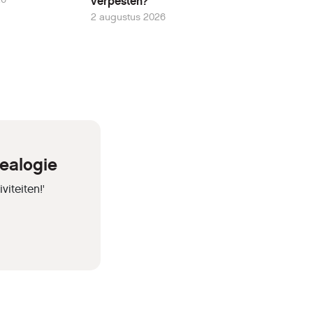
verpesten?
2 augustus 2026
ealogie
iteiten!'