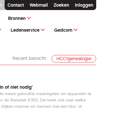
n
Contact
Webmail
Zoeken
Inloggen
Bronnen
Ledenservice
Gedcom
Recent bezocht:
HCC!genealogie
n of niet nodig’
 de meest gebruikte maatregelen om apparaten te
or de Statistiek (CBS). Dat keek ook naar welke
Dat blijken mannen en mensen met een hbo- of