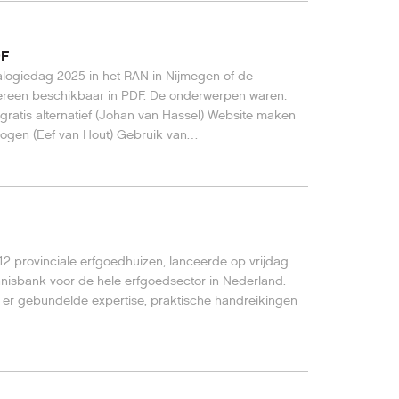
DF
logiedag 2025 in het RAN in Nijmegen of de
edereen beschikbaar in PDF. De onderwerpen waren:
t gratis alternatief (Johan van Hassel) Website maken
ogen (Eef van Hout) Gebruik van
ealogen (Michiel Sauter) Voorouders in Suriname en
l van familiegeschiedenis (Raymond Waagen)
2 provinciale erfgoedhuizen, lanceerde op vrijdag
nisbank voor de hele erfgoedsector in Nederland.
 er gebundelde expertise, praktische handreikingen