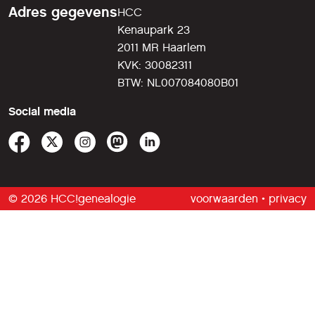
Adres gegevens
HCC
Kenaupark 23
2011 MR Haarlem
KVK: 30082311
BTW: NL007084080B01
Social media
© 2026 HCC!genealogie
voorwaarden
•
privacy