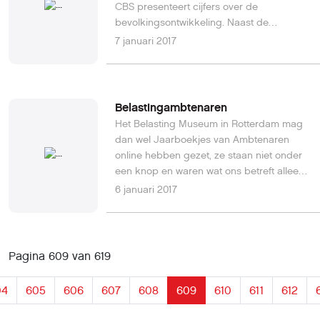
CBS presenteert cijfers over de
bevolkingsontwikkeling. Naast de
geboorte- en sterftecijfers wordt ook
7 januari 2017
bekendgemaakt hoeveel mensen naar
Nederland kwamen en hoeveel mensen
emigreerden.
Belastingambtenaren
Het Belasting Museum in Rotterdam mag
dan wel Jaarboekjes van Ambtenaren
online hebben gezet, ze staan niet onder
een knop en waren wat ons betreft alleen
vindbaar via een zoekvraag op de site. En
6 januari 2017
jammer dat ze (nog) niet zijn geïndexeerd.
Pagina 609 van 619
04
605
606
607
608
609
610
611
612