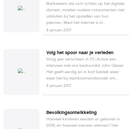
Marketeers die zich richten op het digitale
domein, moeten oudere consumenten niet
uitsluiten bij het opstellen van hun
plannen. Want het internet is in
toenemende mate het domein van alle
8 januari 2017
leeftijden. 65-plussers gebruiken het
wereldwijde web voor het versturen en
ontvangen van e-mails, en doen hun
Volg het spoor naar je verleden
bankzaken steeds meer online.
Vorig jaar verscheen in PC-Active een
interview met ons bestuurslid John Glaser.
Het geeft aardig en in kort bestek weer
waar het bij stamboomonderzoek om
gaat.
8 januari 2017
Bevolkingsontwikkeling
Hoeveel kinderen werden er geboren in
2016, en hoeveel mensen stierven? Het