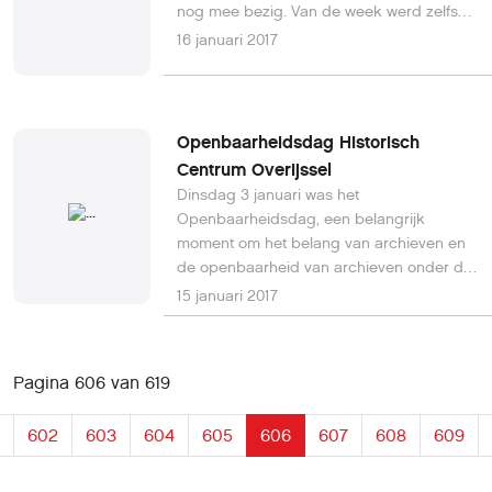
nog mee bezig. Van de week werd zelfs
extra functionaliteit voor de Joomla
16 januari 2017
template websites uitgerold.
Openbaarheidsdag Historisch
Centrum Overijssel
Dinsdag 3 januari was het
Openbaarheidsdag, een belangrijk
moment om het belang van archieven en
de openbaarheid van archieven onder de
aandacht te brengen. Er werden stukken
15 januari 2017
uit bijna 100 archieven openbaar gemaakt
en beschikbaar voor publiek. Bekijk in dit
document welke archiefstukken het
Pagina 606 van 619
betreft.
602
603
604
605
606
607
608
609