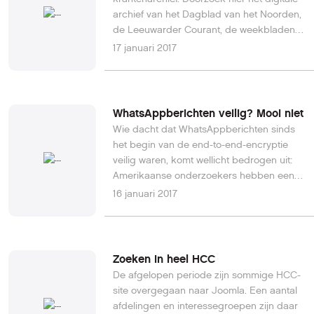
archief van het Dagblad van het Noorden,
de Leeuwarder Courant, de weekbladen
van NDC mediagroep en meer.
17 januari 2017
WhatsAppberichten veilig? Mooi niet
Wie dacht dat WhatsAppberichten sinds
het begin van de end-to-end-encryptie
veilig waren, komt wellicht bedrogen uit:
Amerikaanse onderzoekers hebben een
achterdeurmethode ontdekt waarmee de
16 januari 2017
applicatie en Facebook jouw berichten
alsnog kunnen lezen.Lees verder op
Metro.
Zoeken in heel HCC
De afgelopen periode zijn sommige HCC-
site overgegaan naar Joomla. Een aantal
afdelingen en interessegroepen zijn daar