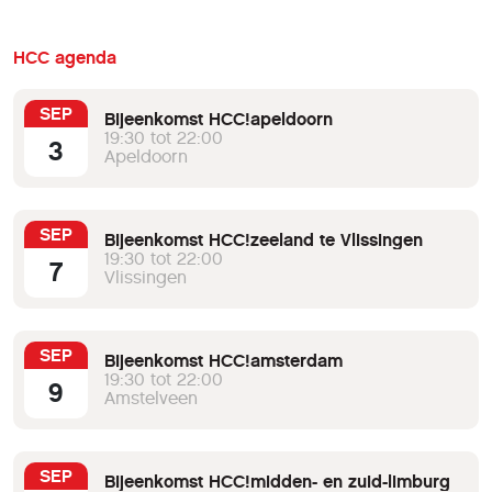
HCC agenda
SEP
Bijeenkomst HCC!apeldoorn
19:30 tot 22:00
3
Apeldoorn
SEP
Bijeenkomst HCC!zeeland te Vlissingen
19:30 tot 22:00
7
Vlissingen
SEP
Bijeenkomst HCC!amsterdam
19:30 tot 22:00
9
Amstelveen
SEP
Bijeenkomst HCC!midden- en zuid-limburg