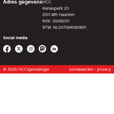
Adres gegevens
HCC
Kenaupark 23
2011 MR Haarlem
KVK: 30082311
BTW: NL007084080B01
Social media
© 2026 HCC!genealogie
voorwaarden
•
privacy