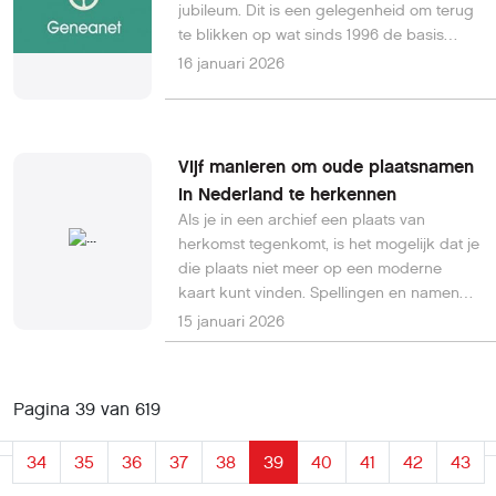
jubileum. Dit is een gelegenheid om terug
leven brengen van voorouderlijke
te blikken op wat sinds 1996 de basis
verhalen.
vormt van Geneanet : online genealogie
16 januari 2026
toegankelijk voor iedereen, gebaseerd op
delen, samenwerking en een
gepassioneerde internationale
gemeenschap, ten dienste van
Vijf manieren om oude plaatsnamen
familieherinneringen en genealogen
in Nederland te herkennen
wereldwijd.Nu 2026 begint, wil ik u,
Als je in een archief een plaats van
persoonlijk en namens het hele Geneanet-
herkomst tegenkomt, is het mogelijk dat je
team, mijn oprechte beste wensen
die plaats niet meer op een moderne
overbrengen.Ik wens u een jaar
kaart kunt vinden. Spellingen en namen
vol gezondheid, geluk, succesvolle
zijn immers veranderd. Hier zijn vijf
15 januari 2026
projecten en vreugde, groot en klein, voor
strategieën om te achterhalen welke
u en uw dierbaren. Een vredig jaar, rijk
plaats bedoeld wordt.
aan betekenis, gericht op wat er echt toe
doet.
Pagina 39 van 619
34
35
36
37
38
39
40
41
42
43