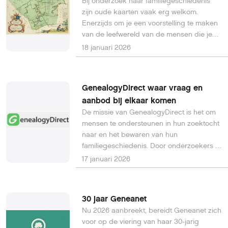
Bij onderzoek naar familiegeschiedenis
zijn oude kaarten vaak erg welkom.
Enerzijds om je een voorstelling te maken
van de leefwereld van de mensen die je
bestudeert en vertrouwd te raken met
18 januari 2026
geografische werkelijkheid van weleer en
de toen gebruikelijke benamingen.
Anderzijds zijn oude kaarten vaak
GenealogyDirect waar vraag en
geëigend illustratiemateriaal.
aanbod bij elkaar komen
De missie van GenealogyDirect is het om
mensen te ondersteunen in hun zoektocht
naar en het bewaren van hun
familiegeschiedenis. Door onderzoekers te
verbinden met toegewijde dienstverleners
17 januari 2026
en vrijwilligers, streeft dit platform naar het
toegankelijker maken van historische
bronnen, je familiegeschiedenis te
30 jaar Geneanet
ontrafelen, samenwerking te bevorderen
Nu 2026 aanbreekt, bereidt Geneanet zich
en een behulpzame gemeenschap te
voor op de viering van haar 30-jarig
vormen die gepassioneerd is over het tot