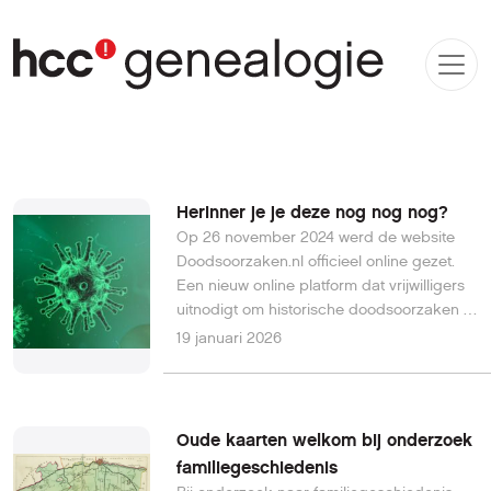
Herinner je je deze nog nog nog?
Op 26 november 2024 werd de website
Doodsoorzaken.nl officieel online gezet.
Een nieuw online platform dat vrijwilligers
uitnodigt om historische doodsoorzaken te
onderzoeken en te indexeren en zo de
19 januari 2026
geschiedenis van ziekten en epidemieën
te ontrafelen.
Oude kaarten welkom bij onderzoek
familiegeschiedenis