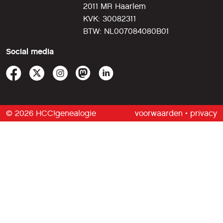
2011 MR Haarlem
KVK: 30082311
BTW: NL007084080B01
Social media
© 2026 HCC!genealogie
voorwaarden
•
privacy