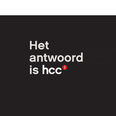
HCC is een verenig
van computer- en
tech-liefhebbers.