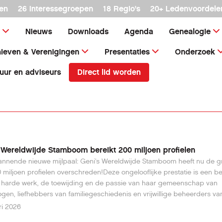
en
26 interessegroepen
18 Regio's
20+ Ledenvoordele
Nieuws
Downloads
Agenda
Genealogie
ieven & Verenigingen
Presentaties
Onderzoek
Direct lid worden
uur en adviseurs
 Wereldwijde Stamboom bereikt 200 miljoen profielen
pannende nieuwe mijlpaal: Geni's Wereldwijde Stamboom heeft nu de g
 miljoen profielen overschreden!Deze ongelooflijke prestatie is een be
 harde werk, de toewijding en de passie van haar gemeenschap van
gen, liefhebbers van familiegeschiedenis en vrijwillige beheerders va
 wereld. Samen bouwen zij aan de meest complete en collaboratieve
ri 2026
om.