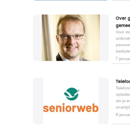
Over g
gemee
Voor s
ontbrek
persoon
besluit
rond de
7 janua
Aanleid
provinc
verlen
Telefo
van all
Telefoo
godsdie
opladen
niets n
als je 
smartph
elke ke
6 janua
meer no
als er 