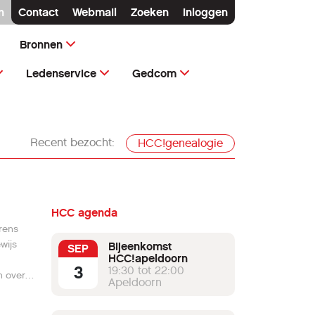
n
Contact
Webmail
Zoeken
Inloggen
Bronnen
Ledenservice
Gedcom
Recent bezocht:
HCC!genealogie
HCC agenda
rens
wijs
Bijeenkomst
SEP
HCC!apeldoorn
3
19:30 tot 22:00
n over
Apeldoorn