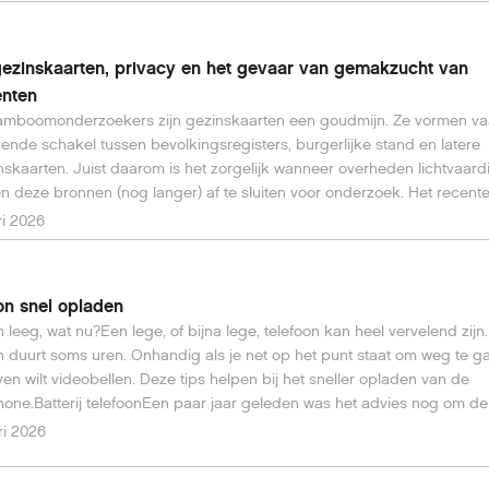
ezinskaarten, privacy en het gevaar van gemakzucht van
nten
tamboomonderzoekers zijn gezinskaarten een goudmijn. Ze vormen v
ende schakel tussen bevolkingsregisters, burgerlijke stand en latere
skaarten. Juist daarom is het zorgelijk wanneer overheden lichtvaard
en deze bronnen (nog langer) af te sluiten voor onderzoek. Het recente
 gezinskaarten in Veenendaal (link *1) is daarvan een pijnlijk voorbeel
ri 2026
ing is een bericht waarin burgemeester en wethouders hun verzoek a
ie toelichten om de openbaarheidstermijn van een aantal gezinskaart
gen. Het gaat om negen inventarisnummers met kaarten waarop de n
on snel opladen
e inwonende kinderen staan vermeld. Rechts op de kaart is bovendien
n leeg, wat nu?Een lege, of bijna lege, telefoon kan heel vervelend zijn
nst genoteerd, een zogenoemd “bijzonder persoonsgegeven”. Tot zo
 duurt soms uren. Onhandig als je net op het punt staat om weg te g
ieuws voor archivarissen of genealogen. De crux zit echter in de motiva
even wilt videobellen. Deze tips helpen bij het sneller opladen van de
one.Batterij telefoonEen paar jaar geleden was het advies nog om de 
er helemaal leeg te maken en daarna weer volledig op te laden. Dit is 
ri 2026
dig, omdat de accu's nu van lithium worden gemaakt. Laad de telefo
nog 30 of 40 procent batterij beschikbaar is tot ongeveer 80 procent. D