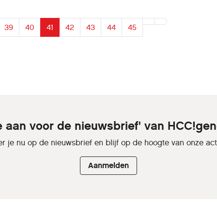
39
40
41
42
43
44
45
je aan voor de nieuwsbrief' van HCC!gen
r je nu op de nieuwsbrief en blijf op de hoogte van onze activ
Aanmelden