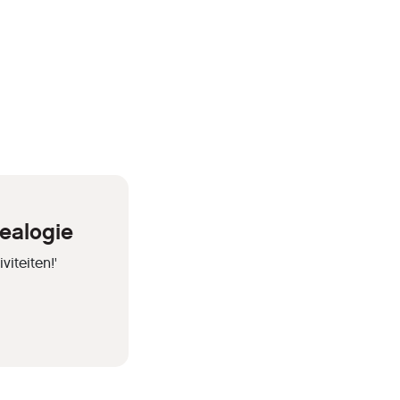
ealogie
iteiten!'