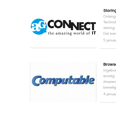
verleng
Storin
Onlangs
Technol
storing
Dat kan
stelt N
5 janua
moeten 
Browse
Ingebou
ernstig
draaien
beveili
4 janua