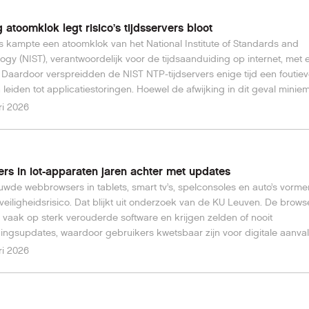
t ook de levensduur van de batterij.
g atoomklok legt risico’s tijdsservers bloot
 kampte een atoomklok van het National Institute of Standards and
ogy (NIST), verantwoordelijk voor de tijdsaanduiding op internet, met 
. Daardoor verspreidden de NIST NTP-tijdservers enige tijd een foutieve
 leiden tot applicatiestoringen. Hoewel de afwijking in dit geval minie
IST dat het voorval aangeeft dat organisaties altijd meerdere NTP-bro
ri 2026
gebruiken voor een correcte tijdsinstelling van cruciale systemen.
rs in iot-apparaten jaren achter met updates
wde webbrowsers in tablets, smart tv’s, spelconsoles en auto’s vorm
 veiligheidsrisico. Dat blijkt uit onderzoek van de KU Leuven. De brows
 vaak op sterk verouderde software en krijgen zelden of nooit
gingsupdates, waardoor gebruikers kwetsbaar zijn voor digitale aanval
ri 2026