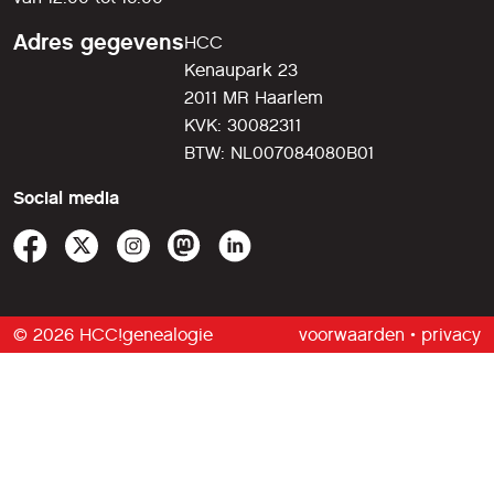
Adres gegevens
HCC
Kenaupark 23
2011 MR Haarlem
KVK: 30082311
BTW: NL007084080B01
Social media
© 2026 HCC!genealogie
voorwaarden
•
privacy