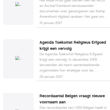
Het Rode Kruis gaat samen met het NIOD
en Archief Eemland tienduizenden
documenten over gevangenen van Kamp
Amersfoort digitaal opslaan. Het gaat om
transportkaarten, persoonlijke
31 januari 2017
documenten en lijsten met gegevens.
Agenda Toekomst Religieus Erfgoed
krijgt een vervolg
De Agenda Toekomst Religieus Erfgoed
krijgt een vervolg. In december 2016
lanceerden de hierin samenwerkende
organisaties hun strategie voor de
komende jaren.
29 januari 2017
Recordaantal Belgen vraagt nieuwe
voornaam aan
Een recordaantal van 1.050 Belgen heeft in