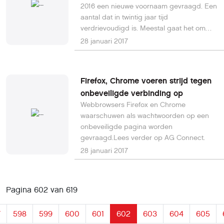
2016 een nieuwe voornaam gevraagd. Een
aantal dat in twintig jaar tijd
verdrievoudigd is. Meestal gaat het om
mensen die af willen van een belachelijke
28 januari 2017
of verouderde voornaam, of om
transseksuelen.
Firefox, Chrome voeren strijd tegen
onbeveiligde verbinding op
Webbrowsers Firefox en Chrome
waarschuwen als wachtwoorden op een
onbeveiligde pagina worden
gevraagd.Lees verder op AG Connect.
28 januari 2017
Pagina 602 van 619
7
598
599
600
601
602
603
604
605