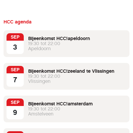
knappen van oude foto’s (van zijn familie)
en het op- en uitzoeken of hij die op de
een of andere manier in zijn genealogisch
HCC agenda
programma (Aldfaer) kan invoeren. En dan
gaat hij nu als adviseur proberen om
SEP
mensen die hem met vragen benaderen
Bijeenkomst HCC!apeldoorn
19:30 tot 22:00
naar eer en geweten te antwoorden,
3
Apeldoorn
eigenlijk zoals wij dat van onze adviseurs
gewend zijn. Welkom Erik.
SEP
Bijeenkomst HCC!zeeland te Vlissingen
19:30 tot 22:00
7
Vlissingen
SEP
Bijeenkomst HCC!amsterdam
19:30 tot 22:00
9
Amstelveen