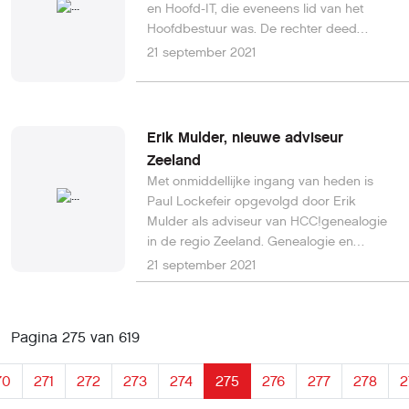
en Hoofd-IT, die eveneens lid van het
Hoofdbestuur was. De rechter deed
meteen uitspraak en wees -op straffe van
21 september 2021
een dwangsom- vrijwel alle eisen van de
NGV toe.
Erik Mulder, nieuwe adviseur
Zeeland
Met onmiddellijke ingang van heden is
Paul Lockefeir opgevolgd door Erik
Mulder als adviseur van HCC!genealogie
in de regio Zeeland. Genealogie en
organisatie zijn hem niet vreemd, hij is
21 september 2021
immers al geruime tijd mede-coördinator
van de Genealogie Werkgroep in
Vlissingen. Daarmee probeert hij anderen
Pagina 275 van 619
enthousiast te maken voor genealogie.
Een ander interessegebied waarvan hij
70
271
272
273
274
275
276
277
278
2
het een en ander weet is ‘fotografie en
bewerking’, of wel het (proberen) op te