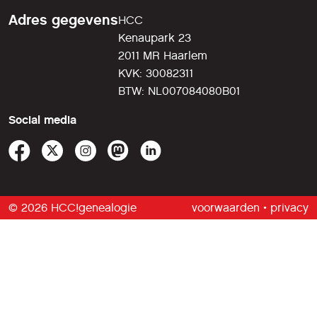
Adres gegevens
HCC
Kenaupark 23
2011 MR Haarlem
KVK: 30082311
BTW: NL007084080B01
Social media
© 2026 HCC!genealogie
voorwaarden
•
privacy