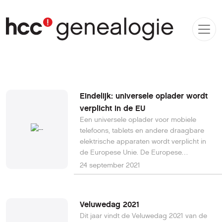
Eindelijk: universele oplader wordt
verplicht in de EU
Een universele oplader voor mobiele
telefoons, tablets en andere draagbare
elektrische apparaten wordt verplicht in
de Europese Unie. De Europese
Commissie komt donderdag met een
24 september 2021
wetsvoorstel. Het werd tijd. Maar de
lidstaten en het Europees Parlement
moeten het er nog wel eens over worden.
Veluwedag 2021
Dit jaar vindt de Veluwedag 2021 van de