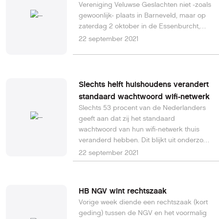
Vereniging Veluwse Geslachten niet -zoals
gewoonlijk- plaats in Barneveld, maar op
zaterdag 2 oktober in de Essenburcht,
Schoonbeekhof 1, 3774 DA
22 september 2021
Kootwijkerbroek, telefoon: 0342 441 866.
Naast de ledenvergadering die dag ook
een tweetal lezingen met als actueel
thema: “Epidemieën, ziekte en
Slechts helft huishoudens verandert
gezondheid en hun relatie met
standaard wachtwoord wifi-netwerk
genealogie”. Willibrord Rutten verzorgt
Slechts 53 procent van de Nederlanders
een lezing met als titel “Met de stok achter
geeft aan dat zij het standaard
de deur. De pokkenbestrijding op de
wachtwoord van hun wifi-netwerk thuis
Veluwe in de 19e eeuw”. Een tweede lezing
veranderd hebben. Dit blijkt uit onderzoek
met als titel “Veluwenaren op de
van Orange Cyberdefense onder bijna
22 september 2021
moeizame weg naar een beter en een
1100 Nederlanders. Nederlanders zijn
gezonder leven” wordt verzorgd door Dhr.
sowieso slordig met het gebruik van wifi-
Jonn van Zuthem. U kunt zich per e- mail
netwerken. Ruim twee derde (69%) van de
al wel opgeven voor de Veluwedag bij de
HB NGV wint rechtszaak
Nederlanders die gebruikmaakt van
secretaris.
Vorige week diende een rechtszaak (kort
openbare wifi-netwerken, gaat zonder na
geding) tussen de NGV en het voormalig
te denken akkoord met de voorwaarden.