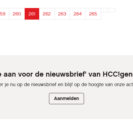
egevens op de vreemdelingenkaarten koppelen aan andere bronnen. 
n dit artikel is alleen beschikbaar voor HCC-leden. Ben je HCC-lid? Om
59
260
261
262
263
264
265
artikel te lezen dien je ingelogd te zijn. Je kunt inloggen door je HCC-
ersnaam en wachtwoord in te vullen in de daarvoor bestemde velden
eze pagina. Nog geen HCC-lid? Word nu lid en kies je
stgeschenk!
je aan voor de nieuwsbrief' van HCC!gen
r je nu op de nieuwsbrief en blijf op de hoogte van onze activ
Aanmelden