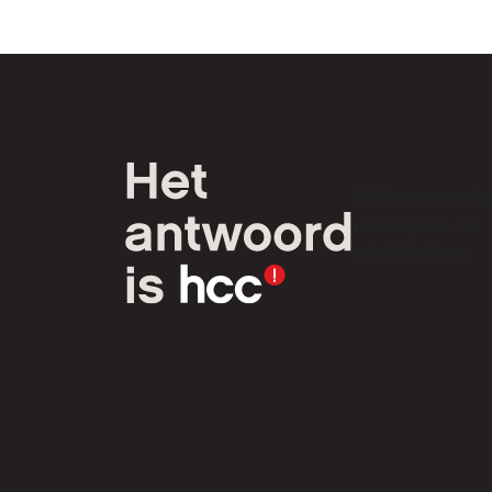
HCC is een verenig
van computer- en
tech-liefhebbers.