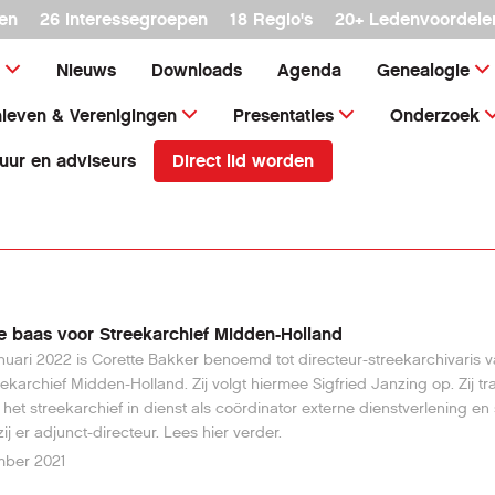
en
26 interessegroepen
18 Regio's
20+ Ledenvoordele
Nieuws
Downloads
Agenda
Genealogie
ieven & Verenigingen
Presentaties
Onderzoek
Direct lid worden
uur en adviseurs
 baas voor Streekarchief Midden-Holland
anuari 2022 is Corette Bakker benoemd tot directeur-streekarchivaris 
eekarchief Midden-Holland. Zij volgt hiermee Sigfried Janzing op. Zij tr
j het streekarchief in dienst als coördinator externe dienstverlening en
zij er adjunct-directeur. Lees hier verder.
mber 2021