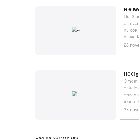
Nieuw
Het Sta
en over
nu ook 
28 nov
HCC!ge
Omdat w
enkele 
dozen v
toegank
periode
28 nov
Ruston,
Amsterd
verhale
Jorna v
Pagina 261 van 619