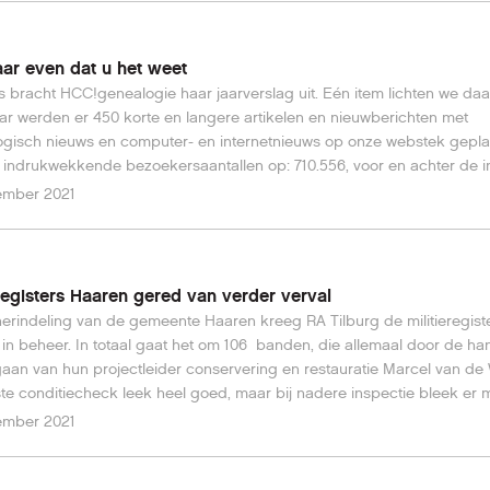
aar even dat u het weet
 bracht HCC!genealogie haar jaarverslag uit. Eén item lichten we daar
aar werden er 450 korte en langere artikelen en nieuwberichten met
gisch nieuws en computer- en internetnieuws op onze webstek geplaat
 indrukwekkende bezoekersaantallen op: 710.556, voor en achter de i
ember 2021
eregisters Haaren gered van verder verval
erindeling van de gemeente Haaren kreeg RA Tilburg de militieregist
in beheer. In totaal gaat het om 106 banden, die allemaal door de h
gaan van hun projectleider conservering en restauratie Marcel van de
te conditiecheck leek heel goed, maar bij nadere inspectie bleek er 
hand dan aan de buitenkant was te zien.Lees hier verder over de
ember 2021
soperatie van dit archief.