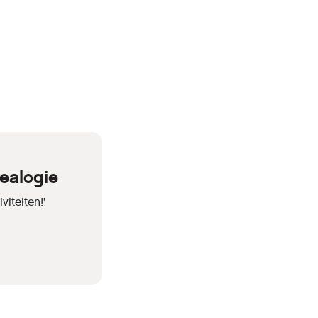
De
 het
 aan de
ealogie
iteiten!'