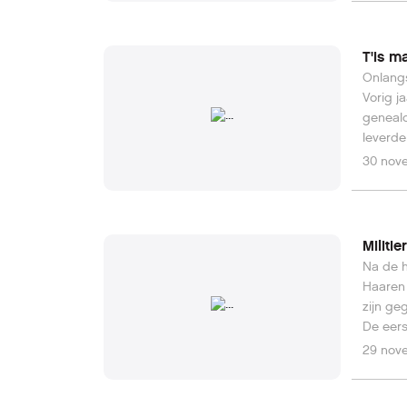
T'is m
Onlangs
Vorig j
genealo
leverde
30 nov
Militi
Na de h
Haaren 
zijn ge
De eers
aan de 
29 nov
redding