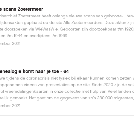
e scans Zoetermeer
dsarchief Zoetermeer heeft onlangs nieuwe scans van geboorte- , huwe
lijdensakten geplaatst op de site Alle Zoetermeerders. Deze akten zijn
te doorzoeken via WieWasWie. Geboorten zijn doorzoekbaar t/m 1920
huwelijken t/m 1944 en overlijdens t/m 1969.
ember 2021
nealogie komt naar je toe - 64
e tijdens de coronacrisis niet fysiek bij elkaar kunnen komen zetten 
opgenomen videos van presentaties op de site. Sinds 2020 zijn de vel
ol vreemdelingenkaarten in onze collectie met hulp van VeleHanden d
elijk gemaakt. Het gaat om de gegevens van zo'n 230.000 migranten, 
 1920-1970. De kaart die u als openingsbeeld ziet is van Audrey Kathl
ember 2021
 beter bekend als Audrey Hepburn, die vlak na WOII een paar jaar in
am zou wonen. In de video licht projectleider Nelleke van Zeeland de
n achter de collectie vreemdelingenkaarten toe. Lizzy Jongma en Ja
an Netwerk Oorlogsbronnen vertellen over wat je allemaal te weten ko