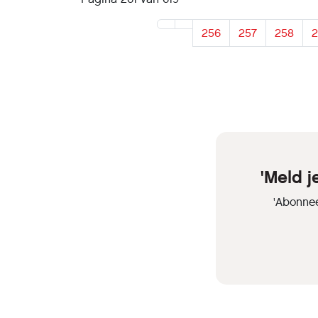
we de g
rest va
256
257
258
2
gehele 
gebruik
rechterkant van d
welkom
'Meld 
'Abonnee