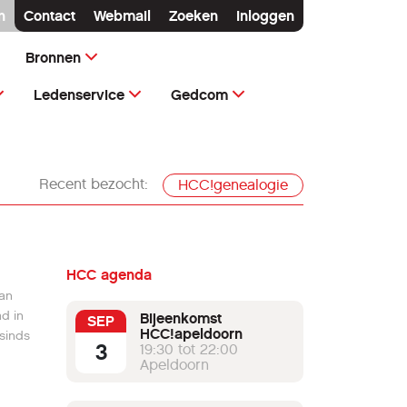
n
Contact
Webmail
Zoeken
Inloggen
Bronnen
Ledenservice
Gedcom
Recent bezocht:
HCC!genealogie
HCC agenda
van
ad in
Bijeenkomst
SEP
HCC!apeldoorn
 sinds
3
19:30 tot 22:00
Apeldoorn