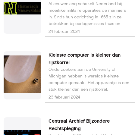
Al eeuwenlang schakelt Nederland bij
verhelderende infographics, tijdlijnen en
moeilijke militaire operaties de mariniers
artikelen maken we op de themapagina
in. Sinds hun oprichting in 1665 zijn ze
de verschillende fasen en de impact van
betrokken bij oorlogsmissies thuis en
de luchtoorlog inzichtelijk. Lees hier
overzee. Voor die familiehistorici die een
verder.
24 februari 2024
marinier in hun familie hebben is dit een
lezenswaardig artikel in het Historisch
Nieuwsblad. Tien wapenfeiten uit het
Kleinste computer is kleiner dan
eeuwenlange bestaan van
rijstkorrel
deze zeesoldaten.Lees hier verder.
Onderzoekers aan de University of
Michigan hebben 's werelds kleinste
computer gemaakt. Het apparaatje is een
stuk kleiner dan een rijstkorrel.
23 februari 2024
Centraal Archief Bijzondere
Rechtspleging