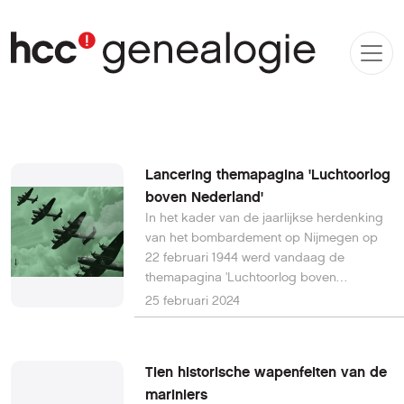
Lancering themapagina 'Luchtoorlog
boven Nederland'
In het kader van de jaarlijkse herdenking
van het bombardement op Nijmegen op
22 februari 1944 werd vandaag de
themapagina 'Luchtoorlog boven
Nederland' gelanceerd. Vanaf nu kunnen
25 februari 2024
het publiek en onderzoekers op de
themapagina van Oorlogsbronnen meer te
weten komen over deze, maar ook andere
Tien historische wapenfeiten van de
bombardementen en vliegtuigcrashes.
mariniers
Door middel van interactieve kaarten,