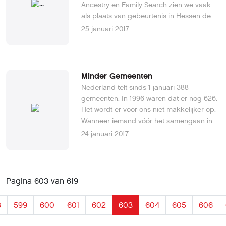
Ancestry en Family Search zien we vaak
als plaats van gebeurtenis in Hessen de
toevoeging Pruisen staan. Voor ons zijn
25 januari 2017
het twee (Bundes-)staten of provincies, die
ook nogal een stukje van elkaar liggen. In
een aantal gevallen verdwijnt het Hessen
zelfs en wordt derhalve aangenomen dat
Minder Gemeenten
de Lether’s uit Pruisen komen. Dat is
Nederland telt sinds 1 januari 388
echter niet het geval.
gemeenten. In 1996 waren dat er nog 626.
Het wordt er voor ons niet makkelijker op.
Wanneer iemand vóór het samengaan in
Oudenbosch is geboren, gehuwd of
24 januari 2017
overleden, wil je dat niet in je gegevens
hebben staan als Halderberge, dat zou
immers incorrect zijn. Maar wie nog na zo
veel jaar hoe een gemeente toen heette?
Pagina 603 van 619
Zie ook hier.
8
599
600
601
602
603
604
605
606