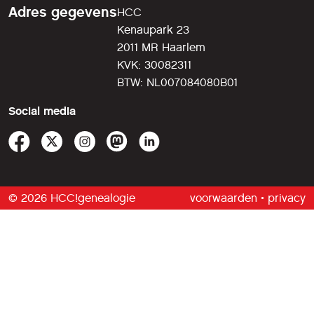
Adres gegevens
HCC
Kenaupark 23
2011 MR Haarlem
KVK: 30082311
BTW: NL007084080B01
Social media
© 2026 HCC!genealogie
voorwaarden
•
privacy