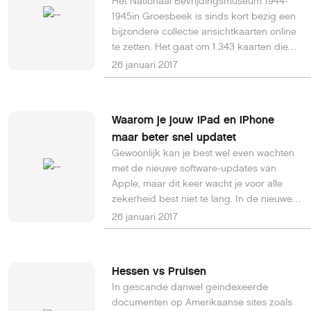
Het Nationaal Bevrijdingsmuseum 1944-
1945in Groesbeek is sinds kort bezig een
bijzondere collectie ansichtkaarten online
te zetten. Het gaat om 1.343 kaarten die
gemaakt zijn gedurende en net na de
26 januari 2017
bevrijding van Nederland en België.
Waarom je jouw iPad en iPhone
maar beter snel updatet
Gewoonlijk kan je best wel even wachten
met de nieuwe software-updates van
Apple, maar dit keer wacht je voor alle
zekerheid best niet te lang. In de nieuwe
update lost Apple enkele belangrijke
26 januari 2017
beveiligingsproblemen op, onder andere
om bepaalde applicaties te verhinderen
de controle op je telefoon over te
Hessen vs Pruisen
nemen.Lees verder op de Gazet van
In gescande danwel geindexeerde
Antwerpen.
documenten op Amerikaanse sites zoals