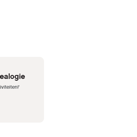
ealogie
iteiten!'