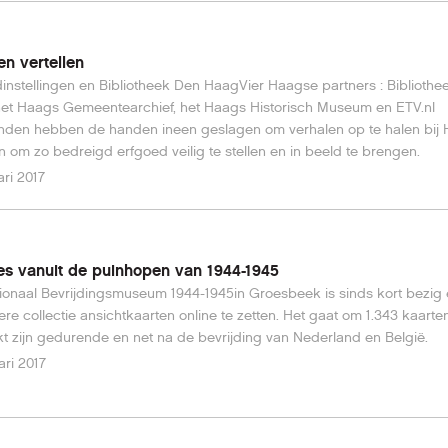
en vertellen
instellingen en Bibliotheek Den HaagVier Haagse partners : Biblioth
et Haags Gemeentearchief, het Haags Historisch Museum en ETV.nl
nden hebben de handen ineen geslagen om verhalen op te halen bij
n om zo bedreigd erfgoed veilig te stellen en in beeld te brengen.
ari 2017
es vanuit de puinhopen van 1944-1945
ionaal Bevrijdingsmuseum 1944-1945in Groesbeek is sinds kort bezig
ere collectie ansichtkaarten online te zetten. Het gaat om 1.343 kaarte
 zijn gedurende en net na de bevrijding van Nederland en België.
ari 2017