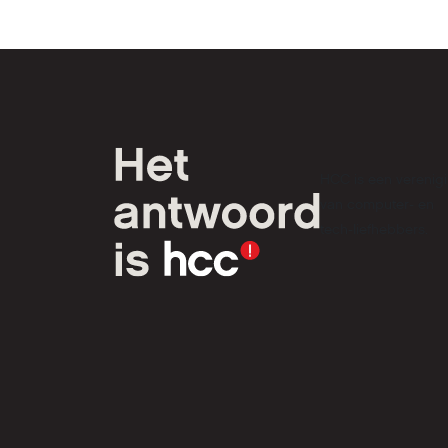
HCC is een verenig
van computer- en
tech-liefhebbers.