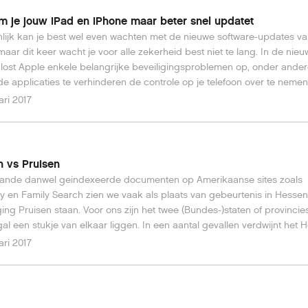
 je jouw iPad en iPhone maar beter snel updatet
ijk kan je best wel even wachten met de nieuwe software-updates v
maar dit keer wacht je voor alle zekerheid best niet te lang. In de nie
lost Apple enkele belangrijke beveiligingsproblemen op, onder ande
e applicaties te verhinderen de controle op je telefoon over te neme
op de Gazet van Antwerpen.
ari 2017
 vs Pruisen
cande danwel geindexeerde documenten op Amerikaanse sites zoals
y en Family Search zien we vaak als plaats van gebeurtenis in Hesse
ing Pruisen staan. Voor ons zijn het twee (Bundes-)staten of provincies
al een stukje van elkaar liggen. In een aantal gevallen verdwijnt het 
n wordt derhalve aangenomen dat de Lether’s uit Pruisen komen. Dat i
ari 2017
 geval.