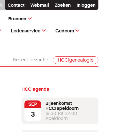
n
Contact
Webmail
Zoeken
Inloggen
Bronnen
Ledenservice
Gedcom
Recent bezocht:
HCC!genealogie
HCC agenda
Bijeenkomst
SEP
HCC!apeldoorn
3
19:30 tot 22:00
Apeldoorn