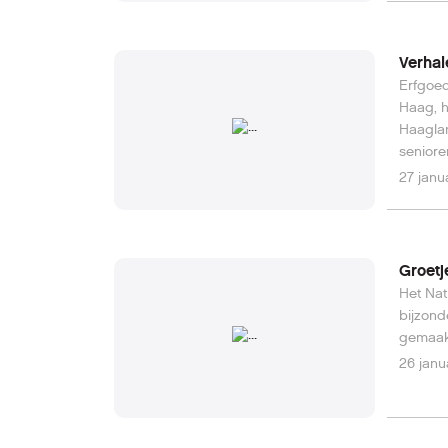
Verhal
Erfgoed
Haag, h
Haagla
seniore
27 janu
Groetj
Het Nat
bijzond
gemaakt
26 janu