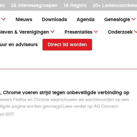
en
26 interessegroepen
18 Regio's
20+ Ledenvoordele
Nieuws
Downloads
Agenda
Genealogie
ieven & Verenigingen
Presentaties
Onderzoek
Direct lid worden
uur en adviseurs
x, Chrome voeren strijd tegen onbeveiligde verbinding op
wsers Firefox en Chrome waarschuwen als wachtwoorden op een
iligde pagina worden gevraagd.Lees verder op AG Connect.
ari 2017