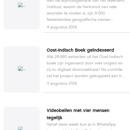
Aan de etymologiebank van het Meertens
Instituut, waarin de herkomst van vele
woorden te vinden is, zijn 9.000
Nederlandse geografische namen
toegevoegd. Het gaat voornamelijk om
4 augustus 2018
plaatsnamen, maar ook om wijk- en
buurtnamen en enkele streeknamen. In de
loop van het jaar wordt de
Oost-Indisch Boek geïndexeerd
etymologiebank nog verder uitgebreid
Alle 26.880 extracten uit het Oost-Indisch
met een groot aantal nieuwe
boek zijn ingevoerd door vele vingers en
trefwoorden.Lees hier verder.
zij nu digitaal doorzoekbaar! Na contrôle
zal het project worden gekoppeld aan het
Open Archieven project.
3 augustus 2018
Videobellen met vier mensen
tegelijk
Vanaf deze week kun je in WhatsApp