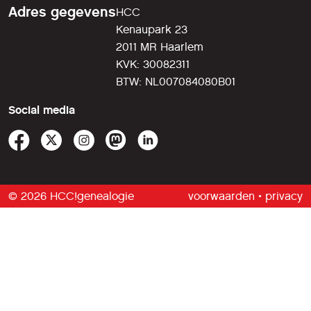
Adres gegevens
HCC
Kenaupark 23
2011 MR Haarlem
KVK: 30082311
BTW: NL007084080B01
Social media
© 2026 HCC!genealogie
voorwaarden
•
privacy