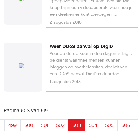
‘groepsvideobellen’. Er komt een nieuwe
knop bij in een videogesprek, waarmee je
een deelnemer kunt toevoegen.
WhatsApp zegt dat de
2 augustus 2018
telefoongesprekken end-to-end
encrypted zijn, en dat is volgens
TechCrunch indrukwekkend. De app
Weer DDoS-aanval op DigiD
Telegram krijgt dit bijvoorbeeld nog niet
Voor de derde keer in drie dagen is DigiD,
voor elkaar.Lees hier verder.
de dienst waarmee mensen kunnen
inloggen op overheidssites, doelwit van
een DDoS-aanval. DigiD is daardoor
moeilijker te gebruiken, meldt Logius, een
1 augustus 2018
onderdeel van het ministerie van
Binnenlandse Zaken.Lees hier verder.
Pagina 503 van 619
8
499
500
501
502
503
504
505
506