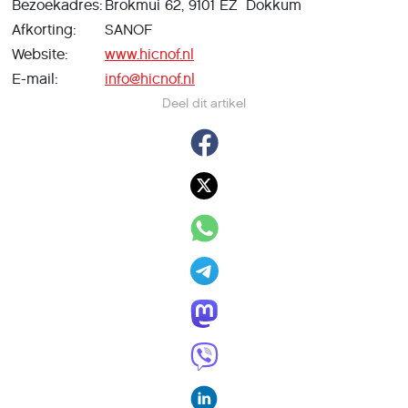
Bezoekadres:
Brokmui 62, 9101 EZ Dokkum
Afkorting:
SANOF
Website:
www.hicnof.nl
E-mail:
info@hicnof.nl
Deel dit artikel