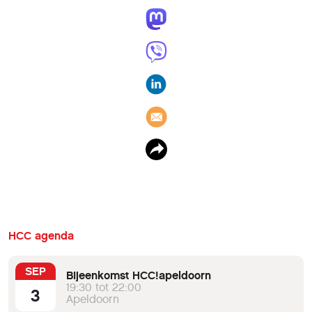
HCC agenda
SEP
Bijeenkomst HCC!apeldoorn
19:30 tot 22:00
3
Apeldoorn