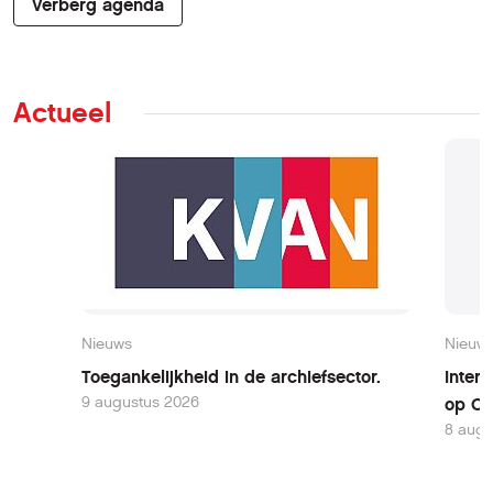
Verberg agenda
Actueel
Nieuws
Nieuw
Toegankelijkheid in de archiefsector.
Inter
9 augustus 2026
op Oo
8 augu