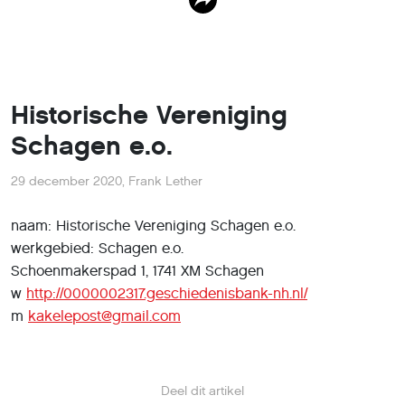
Historische Vereniging
Schagen e.o.
29 december 2020
,
Frank Lether
naam: Historische Vereniging Schagen e.o.
werkgebied: Schagen e.o.
Schoenmakerspad 1, 1741 XM
Schagen
w
http://0000002317.geschiedenisbank-nh.nl/
m
kakelepost@gmail.com
Deel dit artikel