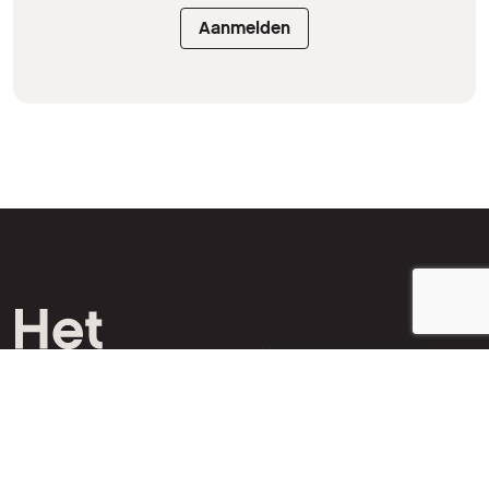
Aanmelden
HCC is een vereniging van
computer- en tech-
liefhebbers.