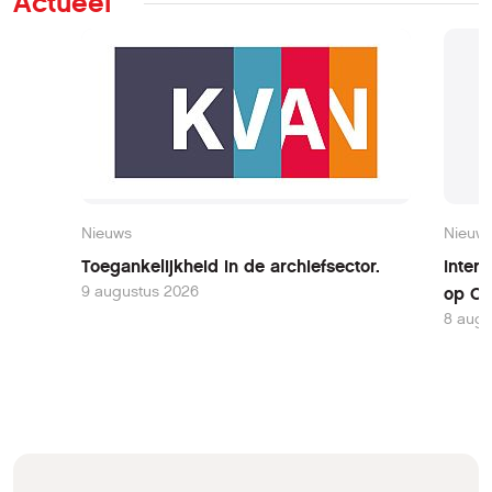
Actueel
Nieuws
Nieuw
Toegankelijkheid in de archiefsector.
Inter
9 augustus 2026
op Oo
8 augu