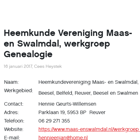
Heemkunde Vereniging Maas-
en Swalmdal, werkgroep
Genealogie
16 januari 2017
,
Cees Heystek
Naam:
Heemkundevereniging Maas- en Swalmdal,
Werkgebied:
Beesel, Belfeld, Reuver, Beesel en Swalmen
Contact:
Hennie Geurts-Willemsen
Adres:
Parklaan 19, 5953 BP Reuver
Telefoon:
06 29 271 355
Website:
https://www.maas-enswalmdal.nl/werkgroep
E-mail:
hennieenjan@home.nl