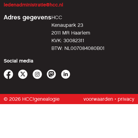
ledenadministratie@hcc.nl
Adres gegevens
HCC
Kenaupark 23
2011 MR Haarlem
KVK: 30082311
BTW: NL007084080B01
Social media
© 2026 HCC!genealogie
voorwaarden
•
privacy