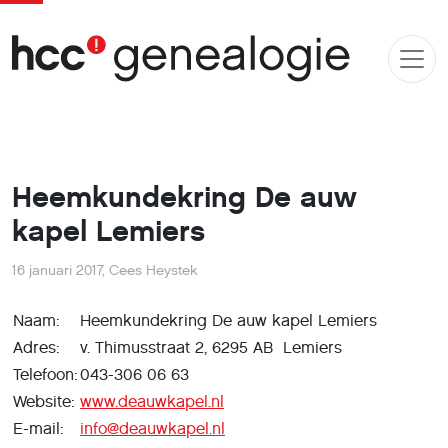
Heemkundekring De auw
kapel Lemiers
16 januari 2017
,
Cees Heystek
Naam:
Heemkundekring De auw kapel Lemiers
Adres:
v. Thimusstraat 2, 6295 AB Lemiers
Telefoon:
043-306 06 63
Website:
www.deauwkapel.nl
E-mail:
info@deauwkapel.nl