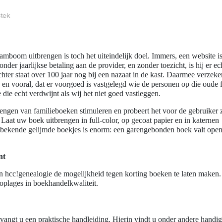
tek
mboom uitbrengen is toch het uiteindelijk doel. Immers, een website is
er jaarlijkse betaling aan de provider, en zonder toezicht, is hij er ech
hter staat over 100 jaar nog bij een nazaat in de kast. Daarmee verzeker
n vooral, dat er voorgoed is vastgelegd wie de personen op die oude f
e die echt verdwijnt als wij het niet goed vastleggen.
rengen van familieboeken stimuleren en probeert het voor de gebruiker 
Laat uw boek uitbrengen in full-color, op gecoat papier en in katernen
 bekende gelijmde boekjes is enorm: een garengebonden boek valt open 
nt
n hcc!genealogie de mogelijkheid tegen korting boeken te laten maken.
oplages in boekhandelkwaliteit.
vangt u een praktische handleiding. Hierin vindt u onder andere handig