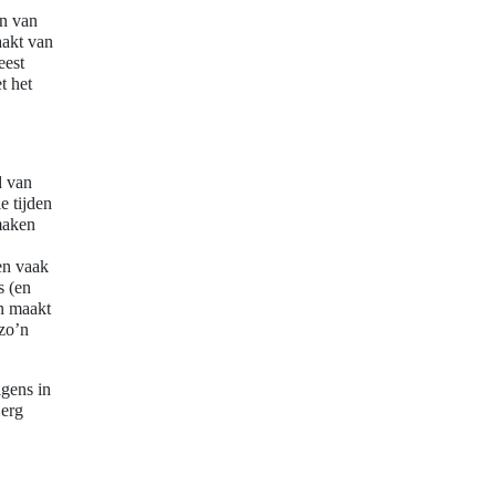
en van
aakt van
eest
t het
d van
e tijden
 maken
ken vaak
s (en
en maakt
zo’n
gens in
 erg