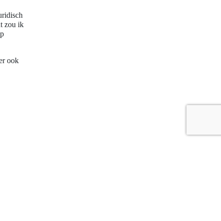
uridisch
t zou ik
op
er ook