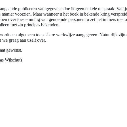
aangaande publiceren van gegevens doe ik geen enkele uitspraak. Van j
e manier voorzien. Maar wanneer u het boek in bekende kring verspreid
jk doen over toestemming van genoemde personen: u zet het immers niet 
 alleen met -in principe- bekenden.
wordt een algemeen toepasbare werkwijze aangegeven. Natuurlijk zijn 
n we graag aan uzelf over.
taat gewenst.
as Wilschut)
n adviseurs