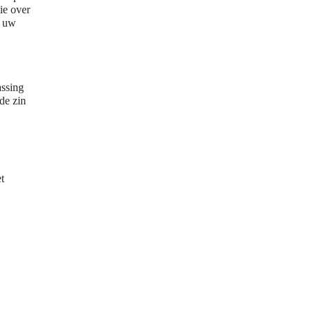
ie over
n uw
assing
de zin
et