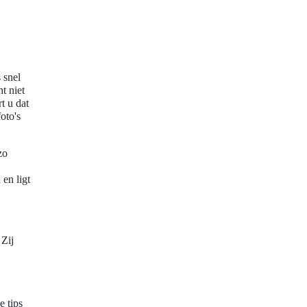
 snel
t niet
t u dat
oto's
zo
en ligt
 Zij
e tips