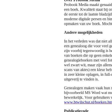
Probook Media maakt genaaid 
een boek. Kwaliteit staat bij 
de eerste tot de laatste blad
moderne digitale persen en bi
opmaken van uw boek. Mocht u
Andere mogelijkheden
In het verleden was dat niet a
een genealoog die voor veel ge
zijn voorbij tegenwoordig is h
van boeken die op geen enkel
genealogieboeken met veel foto
wel zwart wit, maar zijn allem
scans van aktes) een kleur he
in zeer kleine oplagen, in full
uitgeverij te vinden is.
Genealogen maken vaak hun s
bijvoorbeeld MS Word wat mooi
bewerkelijk. Voor gebruikers 
www.btwilschut.nl/boeken.ht
Publicatiecode