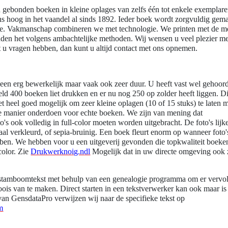
gebonden boeken in kleine oplages van zelfs één tot enkele exemplar
ons hoog in het vaandel al sinds 1892. Ieder boek wordt zorgvuldig gem
zijde. Vakmanschap combineren we met technologie. We printen met de m
nden het volgens ambachtelijke methoden. Wij wensen u veel plezier me
 vragen hebben, dan kunt u altijd contact met ons opnemen.
lleen erg bewerkelijk maar vaak ook zeer duur. U heeft vast wel gehoor
ld 400 boeken liet drukken en er nu nog 250 op zolder heeft liggen. Di
et heel goed mogelijk om zeer kleine oplagen (10 of 15 stuks) te laten
e manier onderdoen voor echte boeken. We zijn van mening dat
's ook volledig in full-color moeten worden uitgebracht. De foto's lij
aal verkleurd, of sepia-bruinig. Een boek fleurt enorm op wanneer foto'
bben. We hebben voor u een uitgeverij gevonden die topkwaliteit boek
-color. Zie
Drukwerkno
ig.n
dl
Mogelijk dat in uw directe omgeving ook 
tamboomtekst met behulp van een genealogie programma om er vervol
s van te maken. Direct starten in een tekstverwerker kan ook maar is
van GensdataPro verwijzen wij naar de specifieke tekst op
m