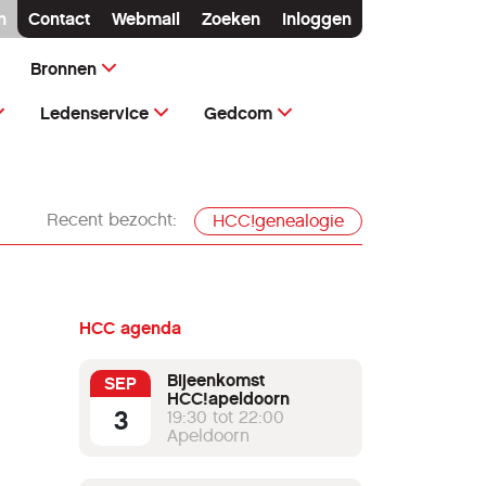
n
Contact
Webmail
Zoeken
Inloggen
Bronnen
Ledenservice
Gedcom
Recent bezocht:
HCC!genealogie
HCC agenda
Bijeenkomst
SEP
HCC!apeldoorn
3
19:30 tot 22:00
Apeldoorn