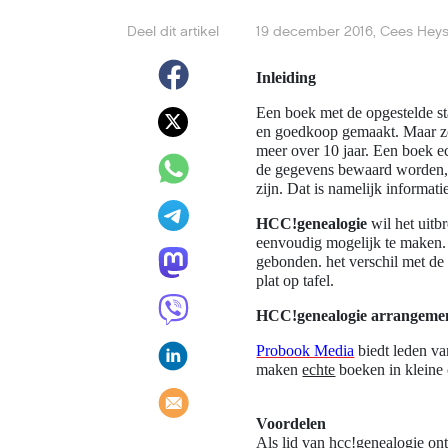
Deel dit artikel
19 december 2016
,
Cees Heys
Inleiding
Een boek met de opgestelde sta
en goedkoop gemaakt. Maar zond
meer over 10 jaar. Een boek ec
de gegevens bewaard worden, e
zijn. Dat is namelijk informati
HCC!genealogie
wil het uitb
eenvoudig mogelijk te maken. 
gebonden. het verschil met de
plat op tafel.
HCC!genealogie arrangeme
Probook Media
biedt leden va
maken
echte
boeken in kleine 
Voordelen
Als lid van hcc!genealogie ont