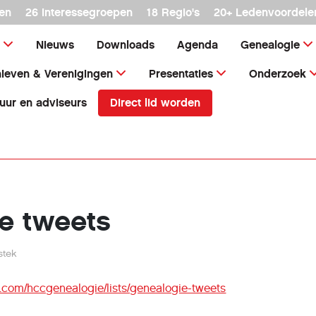
en
26 interessegroepen
18 Regio's
20+ Ledenvoordele
Nieuws
Downloads
Agenda
Genealogie
ieven & Verenigingen
Presentaties
Onderzoek
Direct lid worden
uur en adviseurs
e tweets
stek
er.com/hccgenealogie/lists/genealogie-tweets